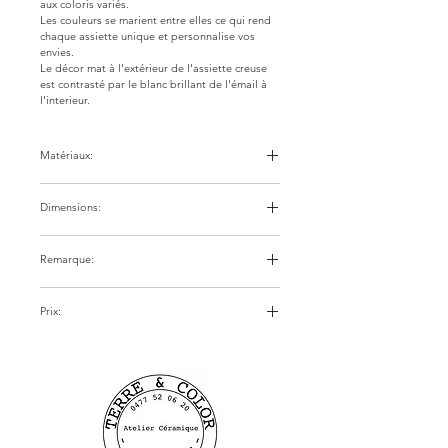
aux coloris variés.
Les couleurs se marient entre elles ce qui rend 
chaque assiette unique et personnalise vos 
envies.
Le décor mat à l'extérieur de l'assiette creuse 
est contrasté par le blanc brillant de l'émail à 
l'interieur.
Matériaux:
- Assiette en grès de couleur mate à l'extérieur 
(certaines teintes laissent apparaître l'effet 
Dimensions:
moucheté de la terre beige) nuancée par 
l'émail blanc brillant à l'intérieur.
Modèle : Diamètre de +/- 21,5 cm. Hauteur +/- 
4 cm
Remarque:
(les dimensions peuvent légèrement varier 
d'une pièce à l'autre)
Comme tout produit de fabrication artisanale, 
ces pièces peuvent avoir de légères variations 
Prix:
de forme, de couleur et d'épaisseur.
35,00€/pièce